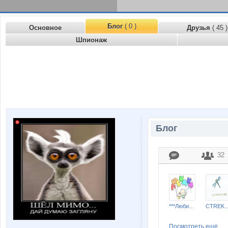
Блог
( 0 )
Основное
Друзья
( 45 )
Шпионаж
Блог
32
***Любимка***
CTREKO
Посмотреть ещё