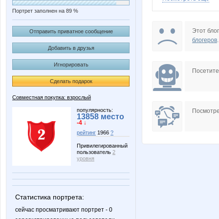
Портрет заполнен на 89 %
Tau
Tender
Этот блог
Отправить приватное сообщение
блогеров
.
Добавить в друзья
Игнорировать
МАЛИНА89
Посетит
Сделать подарок
Совместная покупка: взрослый
популярность:
Посмотре
13858 место
-4 ↓
рейтинг
1966
?
Привилегированный
пользователь
2
уровня
Статистика портрета:
сейчас просматривают портрет - 0