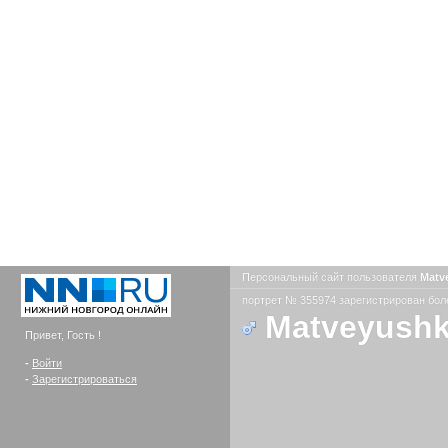
Персональный сайт пользователя
Matv
портрет № 355974 зарегистрирован боле
Matveyush
Привет, Гость !
-
Войти
-
Зарегистрироваться